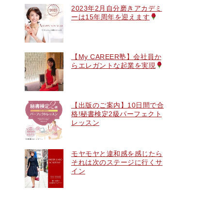
2023年2月自分磨きアカデミ
ーは15年周年を迎えます
【My CAREER塾】会社員か
らエレガントな起業を実現
【出版のご案内】10日間で合
格!秘書検定2級パーフェクト
レッスン
モヤモヤと違和感を感じたら
それは次のステージに行くサ
イン