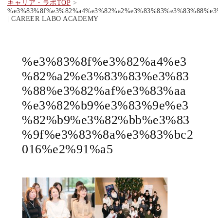
キャリア・ラボTOP
%e3%83%8f%e3%82%a4%e3%82%a2%e3%83%83%e3%83%88%e3
| CAREER LABO ACADEMY
%e3%83%8f%e3%82%a4%e3
%82%a2%e3%83%83%e3%83
%88%e3%82%af%e3%83%aa
%e3%82%b9%e3%83%9e%e3
%82%b9%e3%82%bb%e3%83
%9f%e3%83%8a%e3%83%bc2
016%e2%91%a5