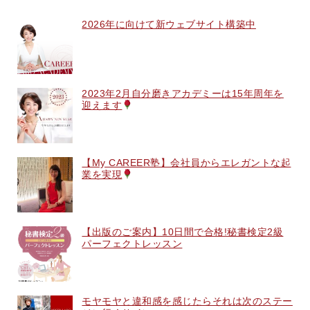
2026年に向けて新ウェブサイト構築中
2023年2月自分磨きアカデミーは15年周年を
迎えます
【My CAREER塾】会社員からエレガントな起
業を実現
【出版のご案内】10日間で合格!秘書検定2級
パーフェクトレッスン
モヤモヤと違和感を感じたらそれは次のステー