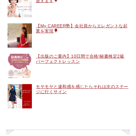
迎えます
【My CAREER塾】会社員からエレガントな起
業を実現
【出版のご案内】10日間で合格!秘書検定2級
パーフェクトレッスン
モヤモヤと違和感を感じたらそれは次のステー
ジに行くサイン