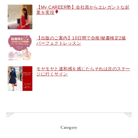
【My CAREER塾】会社員からエレガントな起
業を実現
【出版のご案内】10日間で合格!秘書検定2級
パーフェクトレッスン
モヤモヤと違和感を感じたらそれは次のステー
ジに行くサイン
Category