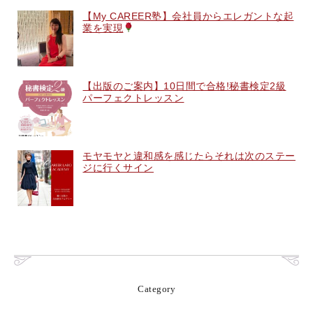
【My CAREER塾】会社員からエレガントな起
業を実現
【出版のご案内】10日間で合格!秘書検定2級
パーフェクトレッスン
モヤモヤと違和感を感じたらそれは次のステー
ジに行くサイン
Category