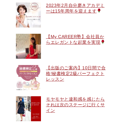
2023年2月自分磨きアカデミ
ーは15年周年を迎えます
【My CAREER塾】会社員か
らエレガントな起業を実現
【出版のご案内】10日間で合
格!秘書検定2級パーフェクト
レッスン
モヤモヤと違和感を感じたら
それは次のステージに行くサ
イン