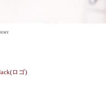
ADEMY
lack(ロゴ)