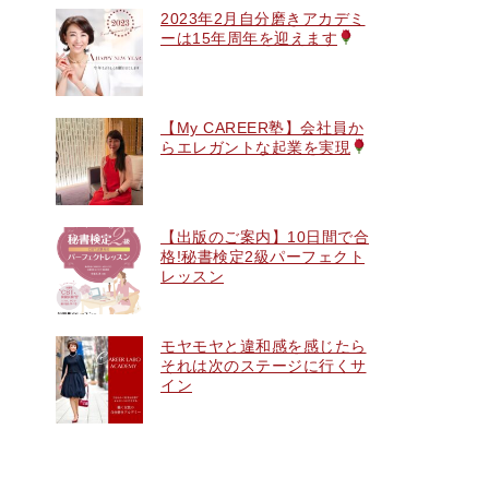
2023年2月自分磨きアカデミ
ーは15年周年を迎えます
【My CAREER塾】会社員か
らエレガントな起業を実現
【出版のご案内】10日間で合
格!秘書検定2級パーフェクト
レッスン
モヤモヤと違和感を感じたら
それは次のステージに行くサ
イン