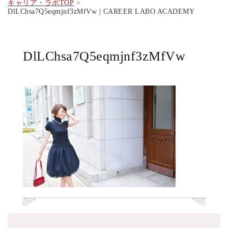
キャリア・ラボTOP
DlLChsa7Q5eqmjnf3zMfVw | CAREER LABO ACADEMY
DlLChsa7Q5eqmjnf3zMfVw