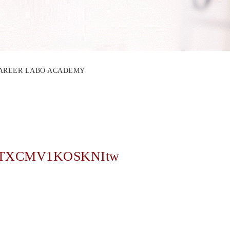
CAREER LABO ACADEMY
TXCMV1KOSKNItw