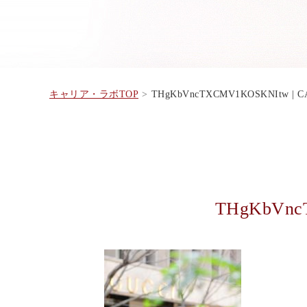
キャリア・ラボTOP
THgKbVncTXCMV1KOSKNItw | 
THgKbVnc