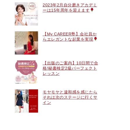
2023年2月自分磨きアカデミ
ーは15年周年を迎えます
【My CAREER塾】会社員か
らエレガントな起業を実現
【出版のご案内】10日間で合
格!秘書検定2級パーフェクト
レッスン
モヤモヤと違和感を感じたら
それは次のステージに行くサ
イン