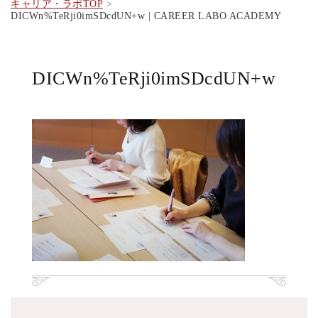
キャリア・ラボTOP
DICWn%TeRji0imSDcdUN+w | CAREER LABO ACADEMY
DICWn%TeRji0imSDcdUN+w