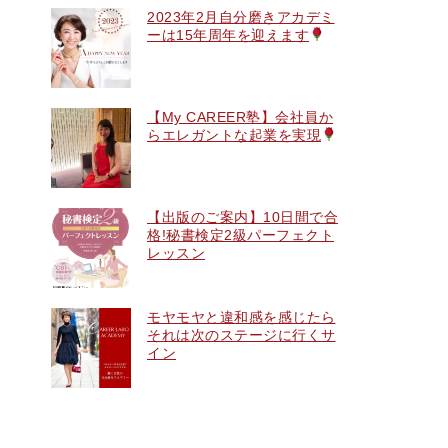
2023年2月自分磨きアカデミ
ーは15年周年を迎えます
【My CAREER塾】会社員か
らエレガントな起業を実現
【出版のご案内】10日間で合
格!秘書検定2級パーフェクト
レッスン
モヤモヤと違和感を感じたら
それは次のステージに行くサ
イン