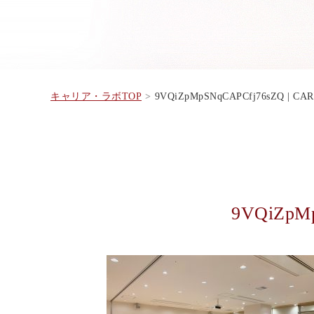
キャリア・ラボTOP
9VQiZpMpSNqCAPCfj76sZQ | C
9VQiZpM