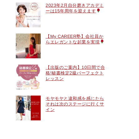
2023年2月自分磨きアカデミ
ーは15年周年を迎えます
【My CAREER塾】会社員か
らエレガントな起業を実現
【出版のご案内】10日間で合
格!秘書検定2級パーフェクト
レッスン
モヤモヤと違和感を感じたら
それは次のステージに行くサ
イン