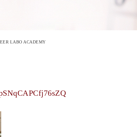
AREER LABO ACADEMY
pSNqCAPCfj76sZQ