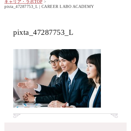
キャリア・ラボTOP
pixta_47287753_L | CAREER LABO ACADEMY
pixta_47287753_L