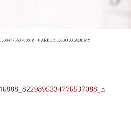
9895334776537088_n | CAREER LABO ACADEMY
46888_8229895334776537088_n