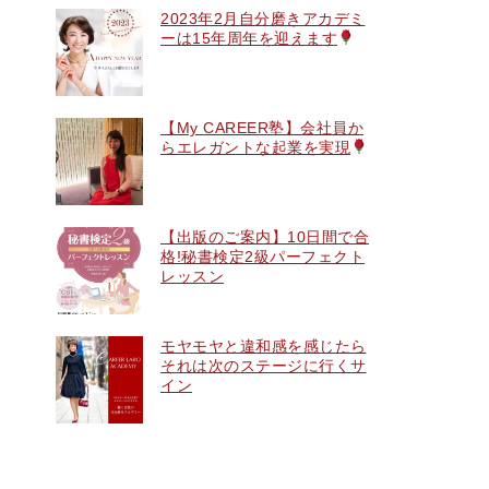
2023年2月自分磨きアカデミ
ーは15年周年を迎えます
【My CAREER塾】会社員か
らエレガントな起業を実現
【出版のご案内】10日間で合
格!秘書検定2級パーフェクト
レッスン
モヤモヤと違和感を感じたら
それは次のステージに行くサ
イン