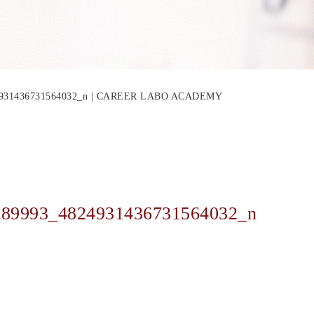
24931436731564032_n | CAREER LABO ACADEMY
889993_4824931436731564032_n