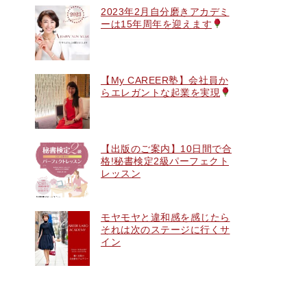
2023年2月自分磨きアカデミ
ーは15年周年を迎えます
【My CAREER塾】会社員か
らエレガントな起業を実現
【出版のご案内】10日間で合
格!秘書検定2級パーフェクト
レッスン
モヤモヤと違和感を感じたら
それは次のステージに行くサ
イン