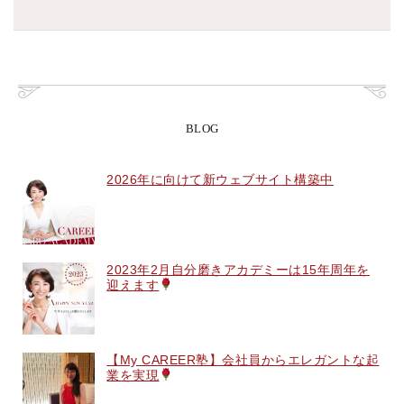
BLOG
2026年に向けて新ウェブサイト構築中
2023年2月自分磨きアカデミーは15年周年を
迎えます
【My CAREER塾】会社員からエレガントな起
業を実現