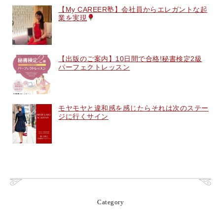
【My CAREER塾】会社員からエレガントな起
業を実現
【出版のご案内】10日間で合格!秘書検定2級
パーフェクトレッスン
モヤモヤと違和感を感じたらそれは次のステー
ジに行くサイン
Category