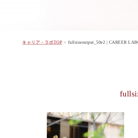
キャリア・ラボTOP
fullsizeoutput_50e2 | CAREER 
fulls