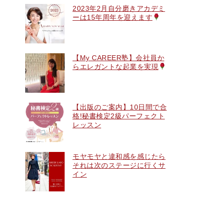
2023年2月自分磨きアカデミ
ーは15年周年を迎えます
【My CAREER塾】会社員か
らエレガントな起業を実現
【出版のご案内】10日間で合
格!秘書検定2級パーフェクト
レッスン
モヤモヤと違和感を感じたら
それは次のステージに行くサ
イン