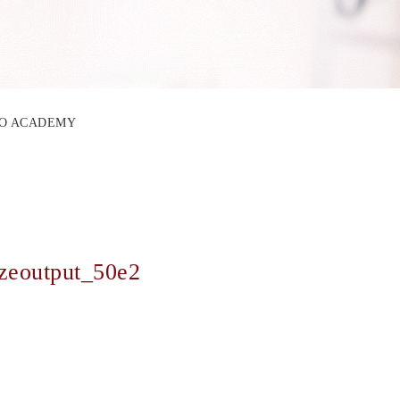
LABO ACADEMY
izeoutput_50e2