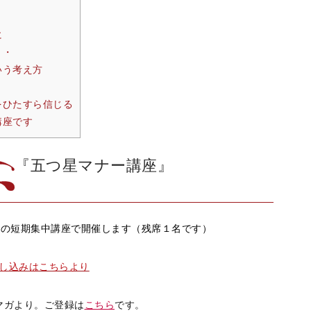
に
・・
いう考え方
をひたすら信じる
講座です
『五つ星マナー講座』
日間の短期集中講座で開催します（残席１名です）
し込みはこちらより
マガより。
ご登録は
こちら
です。