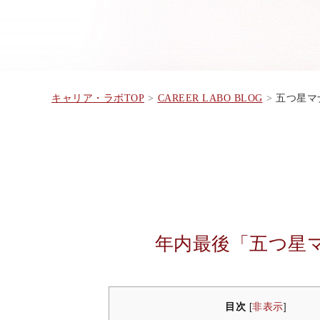
キャリア・ラボTOP
CAREER LABO BLOG
五つ星マナ
年内最後「五つ星
目次
非表示
[
]