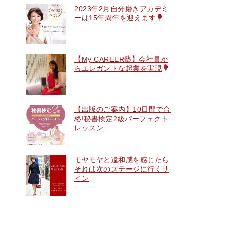
2023年2月自分磨きアカデミ
ーは15年周年を迎えます
【My CAREER塾】会社員か
らエレガントな起業を実現
【出版のご案内】10日間で合
格!秘書検定2級パーフェクト
レッスン
モヤモヤと違和感を感じたら
それは次のステージに行くサ
イン