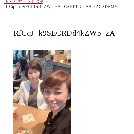
キャリア・ラボTOP
RfCqJ+k9SECRDd4kZWp+zA | CAREER LABO ACADEMY
RfCqJ+k9SECRDd4kZWp+zA