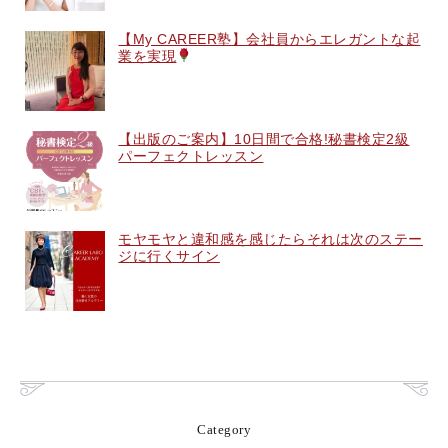
【My CAREER塾】会社員からエレガントな起
業を実現
【出版のご案内】10日間で合格!秘書検定2級
パーフェクトレッスン
モヤモヤと違和感を感じたらそれは次のステー
ジに行くサイン
Category