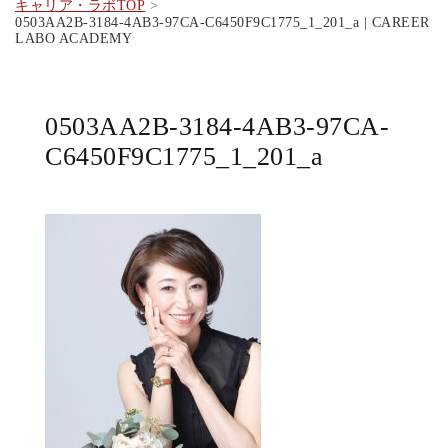
キャリア・ラボTOP
0503AA2B-3184-4AB3-97CA-C6450F9C1775_1_201_a | CAREER
LABO ACADEMY
0503AA2B-3184-4AB3-97CA-
C6450F9C1775_1_201_a