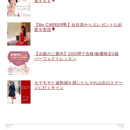
迎えます
【My CAREER塾】会社員からエレガントな起
業を実現
【出版のご案内】10日間で合格!秘書検定2級
パーフェクトレッスン
モヤモヤと違和感を感じたらそれは次のステー
ジに行くサイン