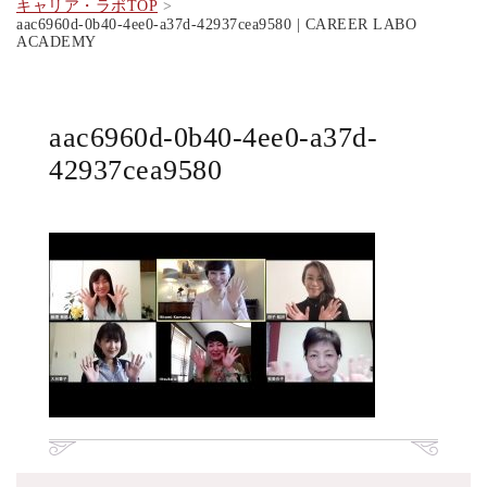
キャリア・ラボTOP
aac6960d-0b40-4ee0-a37d-42937cea9580 | CAREER LABO
ACADEMY
aac6960d-0b40-4ee0-a37d-
42937cea9580