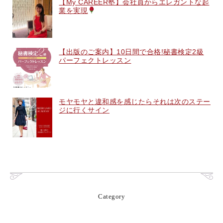
【My CAREER塾】会社員からエレガントな起
業を実現
【出版のご案内】10日間で合格!秘書検定2級
パーフェクトレッスン
モヤモヤと違和感を感じたらそれは次のステー
ジに行くサイン
Category