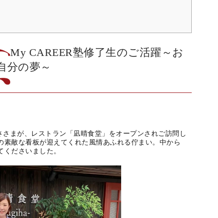
My CAREER塾修了生のご活躍～
お
自分の夢～
ささまが、レストラン「凪晴食堂」をオープンされご訪問し
の素敵な看板が迎えてくれた風情あふれる佇まい。中から
てくださいました。