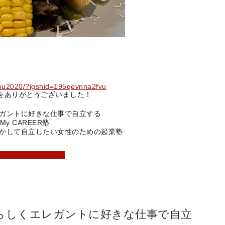
ou2020/?igshid=195qevnna2fvu
をありがとうございました！
ガントに好きな仕事で自立する
My CAREER塾
かして自立したい女性のための起業塾
しくはこちらから≫
らしくエレガントに好きな仕事で自立