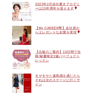
2023年2月自分磨きアカデミ
ーは15年周年を迎えます
【My CAREER塾】会社員か
らエレガントな起業を実現
【出版のご案内】10日間で合
格!秘書検定2級パーフェクト
レッスン
モヤモヤと違和感を感じたら
それは次のステージに行くサ
イン