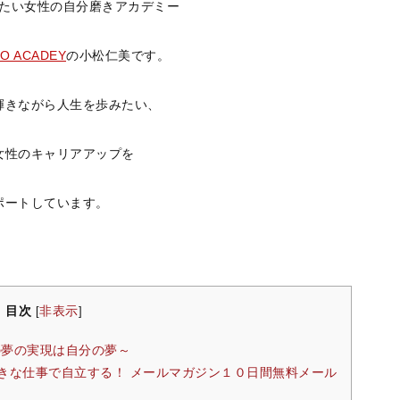
たい女性の自分磨きアカデミー
BO ACADEY
の小松仁美です。
輝きながら人生を歩みたい、
女性のキャリアアップを
ポートしています。
目次
非表示
[
]
様の夢の実現は自分の夢～
ントに好きな仕事で自立する！ メールマガジン１０日間無料メール