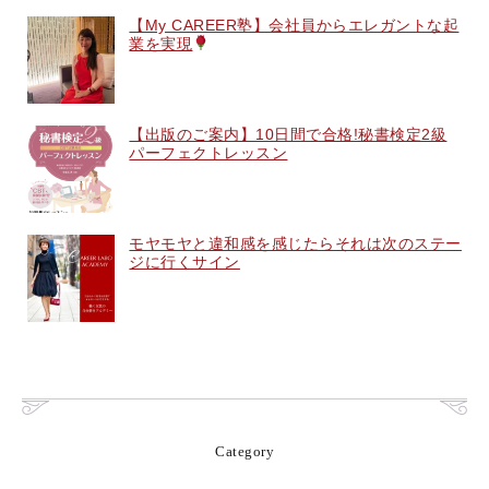
【My CAREER塾】会社員からエレガントな起
業を実現
【出版のご案内】10日間で合格!秘書検定2級
パーフェクトレッスン
モヤモヤと違和感を感じたらそれは次のステー
ジに行くサイン
Category