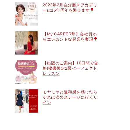
2023年2月自分磨きアカデミ
ーは15年周年を迎えます
【My CAREER塾】会社員か
らエレガントな起業を実現
【出版のご案内】10日間で合
格!秘書検定2級パーフェクト
レッスン
モヤモヤと違和感を感じたら
それは次のステージに行くサ
イン