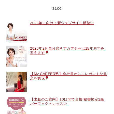
BLOG
2026年に向けて新ウェブサイト構築中
2023年2月自分磨きアカデミーは15年周年を
迎えます
【My CAREER塾】会社員からエレガントな起
業を実現
【出版のご案内】10日間で合格!秘書検定2級
パーフェクトレッスン