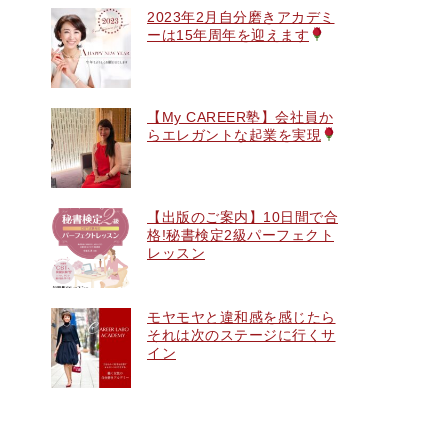
2023年2月自分磨きアカデミ
ーは15年周年を迎えます
【My CAREER塾】会社員か
らエレガントな起業を実現
【出版のご案内】10日間で合
格!秘書検定2級パーフェクト
レッスン
モヤモヤと違和感を感じたら
それは次のステージに行くサ
イン