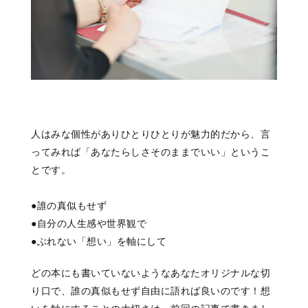
人はみな個性があり
ひとりひとりが魅力的だから、
言
ってみれば
「あなたらしさそのままでいい」
というこ
とです。
●誰の真似もせず
●自分の人生感や世界観で
●ぶれない「想い」を軸にして
どの本にも書いていないような
あなたオリジナルな切
り口で、
誰の真似もせず
自由に語れば良いのです！
想