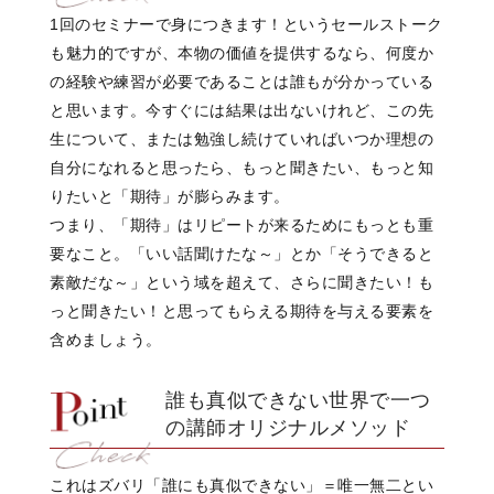
1回のセミナーで身につきます！
というセールストーク
も魅力的ですが、
本物の価値を提供するなら、
何度か
の経験や練習が必要であることは
誰もが分かっている
と思います。
今すぐには結果は出ないけれど、
この先
生について、
または勉強し続けていれば
いつか理想の
自分になれると思ったら、
もっと聞きたい、もっと知
りたいと
「期待」が膨らみます。
つまり、
「期待」はリピートが来るために
もっとも重
要なこと。
「いい話聞けたな～」とか
「そうできると
素敵だな～」
という域を超えて、
さらに聞きたい！
も
っと聞きたい！
と思ってもらえる
期待を与える要素を
含めましょう。
誰も真似できない世界で一つ
の
講師オリジナルメソッド
これはズバリ
「誰にも真似できない」
＝唯一無二とい