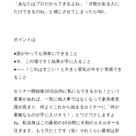
「あなたはプロだからできるよね」
「才能がある人に
だけできるのね」
と感じさせてしまったらNG。
ポイントは
●誰がやっても簡単にできること
●今、この場ですぐ結果が手に入ること
●へ～！これはすごい！と大きく変化が
今すぐ実感でき
ること
セミナー開始後10分以内に
私にもできるかも！という
要素があれば、
一気に他人事ではなくなって
参加者意
識が高まり、
何よりこれから始まるセミナーに
「何か
素敵なものが手に入りそう！」と
ワクワクしますよ
ね。
私自身はこの最初の10分間に
８割のエネルギーを
注ぎます。
もう汗だくです（笑）
それくらい最初は肝