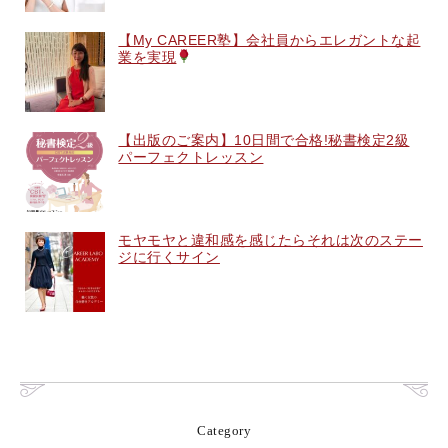
【My CAREER塾】会社員からエレガントな起
業を実現
【出版のご案内】10日間で合格!秘書検定2級
パーフェクトレッスン
モヤモヤと違和感を感じたらそれは次のステー
ジに行くサイン
Category