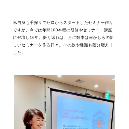
私自身も手探りでゼロからスタートした
セミナー作り
ですが、
今では年間100本程の研修や
セミナー・講座
に登壇し16年。
振り返れば、
月に数本は何かしらの
新
しいセミナーを作る日々。
その数や種類も随分増えま
した。