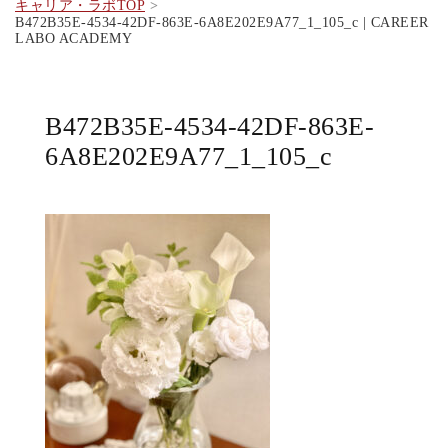
キャリア・ラボTOP
B472B35E-4534-42DF-863E-6A8E202E9A77_1_105_c | CAREER
LABO ACADEMY
B472B35E-4534-42DF-863E-
6A8E202E9A77_1_105_c