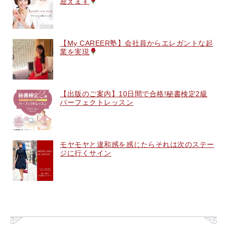
迎えます
【My CAREER塾】会社員からエレガントな起
業を実現
【出版のご案内】10日間で合格!秘書検定2級
パーフェクトレッスン
モヤモヤと違和感を感じたらそれは次のステー
ジに行くサイン