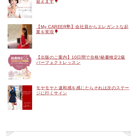
迎えます
【My CAREER塾】会社員からエレガントな起
業を実現
【出版のご案内】10日間で合格!秘書検定2級
パーフェクトレッスン
モヤモヤと違和感を感じたらそれは次のステー
ジに行くサイン