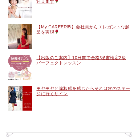
迎えます
【My CAREER塾】会社員からエレガントな起
業を実現
【出版のご案内】10日間で合格!秘書検定2級
パーフェクトレッスン
モヤモヤと違和感を感じたらそれは次のステー
ジに行くサイン