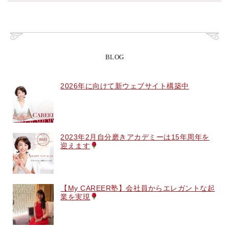
BLOG
2026年に向けて新ウェブサイト構築中
2023年2月自分磨きアカデミーは15年周年を
迎えます
【My CAREER塾】会社員からエレガントな起
業を実現