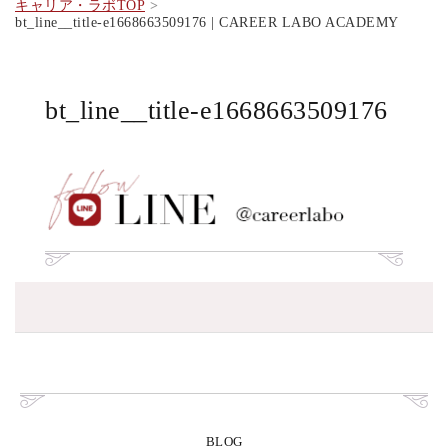
キャリア・ラボTOP
bt_line__title-e1668663509176 | CAREER LABO ACADEMY
bt_line__title-e1668663509176
BLOG