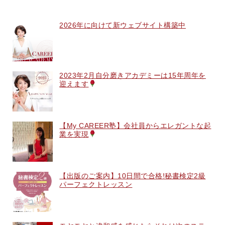
2026年に向けて新ウェブサイト構築中
2023年2月自分磨きアカデミーは15年周年を
迎えます
【My CAREER塾】会社員からエレガントな起
業を実現
【出版のご案内】10日間で合格!秘書検定2級
パーフェクトレッスン