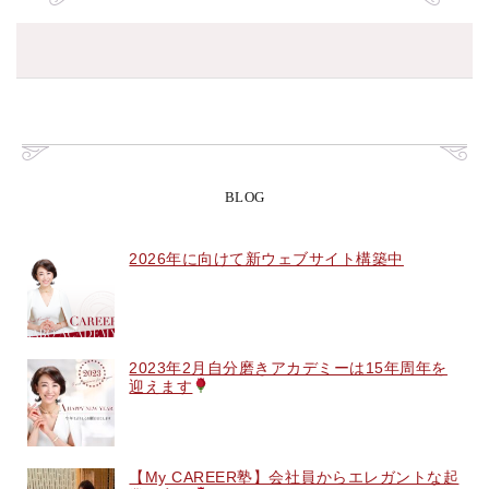
BLOG
2026年に向けて新ウェブサイト構築中
2023年2月自分磨きアカデミーは15年周年を
迎えます
【My CAREER塾】会社員からエレガントな起