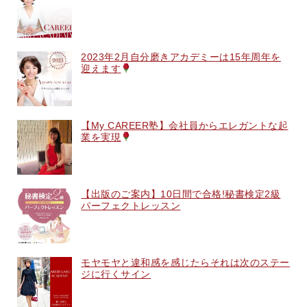
2023年2月自分磨きアカデミーは15年周年を
迎えます
【My CAREER塾】会社員からエレガントな起
業を実現
【出版のご案内】10日間で合格!秘書検定2級
パーフェクトレッスン
モヤモヤと違和感を感じたらそれは次のステー
ジに行くサイン