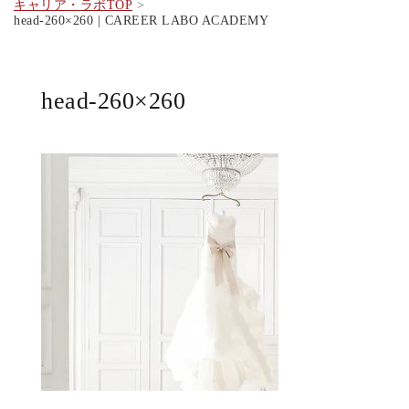
キャリア・ラボTOP
head-260×260 | CAREER LABO ACADEMY
head-260×260