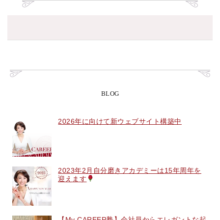
BLOG
2026年に向けて新ウェブサイト構築中
2023年2月自分磨きアカデミーは15年周年を
迎えます
【My CAREER塾】会社員からエレガントな起