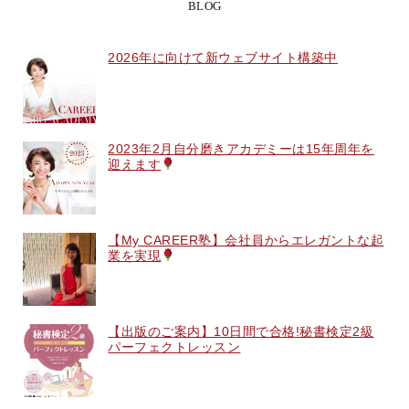
BLOG
2026年に向けて新ウェブサイト構築中
2023年2月自分磨きアカデミーは15年周年を
迎えます
【My CAREER塾】会社員からエレガントな起
業を実現
【出版のご案内】10日間で合格!秘書検定2級
パーフェクトレッスン