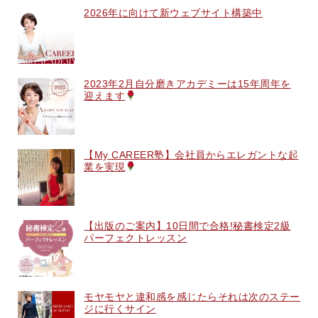
2026年に向けて新ウェブサイト構築中
2023年2月自分磨きアカデミーは15年周年を
迎えます
【My CAREER塾】会社員からエレガントな起
業を実現
【出版のご案内】10日間で合格!秘書検定2級
パーフェクトレッスン
モヤモヤと違和感を感じたらそれは次のステー
ジに行くサイン