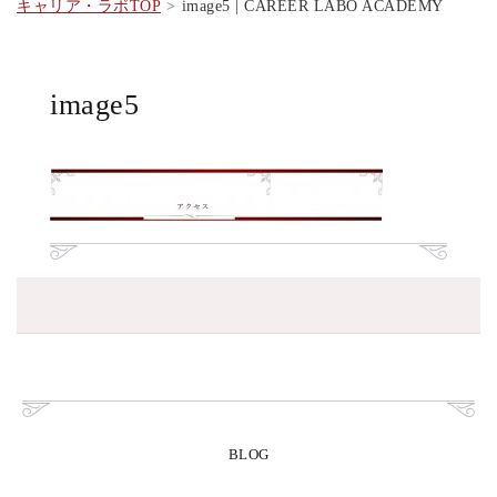
キャリア・ラボTOP
image5 | CAREER LABO ACADEMY
image5
BLOG