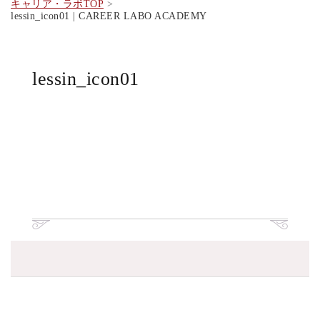
キャリア・ラボTOP
lessin_icon01 | CAREER LABO ACADEMY
lessin_icon01