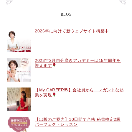
BLOG
2026年に向けて新ウェブサイト構築中
2023年2月自分磨きアカデミーは15年周年を
迎えます
【My CAREER塾】会社員からエレガントな起
業を実現
【出版のご案内】10日間で合格!秘書検定2級
パーフェクトレッスン