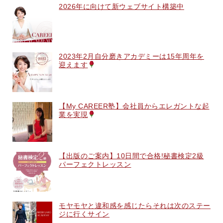
2026年に向けて新ウェブサイト構築中
2023年2月自分磨きアカデミーは15年周年を
迎えます
【My CAREER塾】会社員からエレガントな起
業を実現
【出版のご案内】10日間で合格!秘書検定2級
パーフェクトレッスン
モヤモヤと違和感を感じたらそれは次のステー
ジに行くサイン