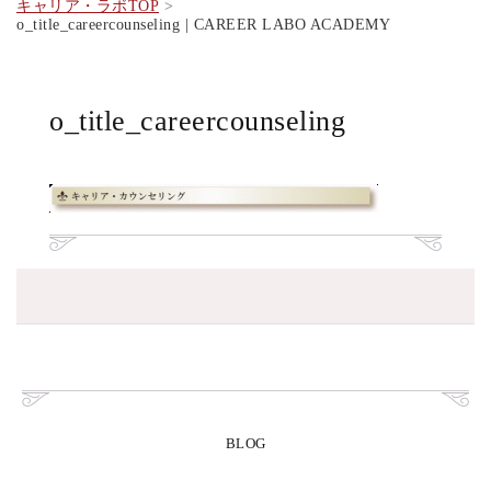
キャリア・ラボTOP
o_title_careercounseling | CAREER LABO ACADEMY
o_title_careercounseling
BLOG