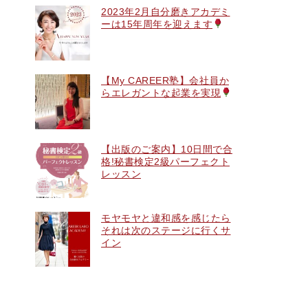
2023年2月自分磨きアカデミ
ーは15年周年を迎えます
【My CAREER塾】会社員か
らエレガントな起業を実現
【出版のご案内】10日間で合
格!秘書検定2級パーフェクト
レッスン
モヤモヤと違和感を感じたら
それは次のステージに行くサ
イン