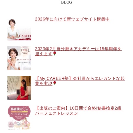
BLOG
2026年に向けて新ウェブサイト構築中
2023年2月自分磨きアカデミーは15年周年を
迎えます
【My CAREER塾】会社員からエレガントな起
業を実現
【出版のご案内】10日間で合格!秘書検定2級
パーフェクトレッスン