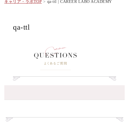
キャリア・ラボTOP
qa-ttl | CAREER LABO ACADEMY
qa-ttl