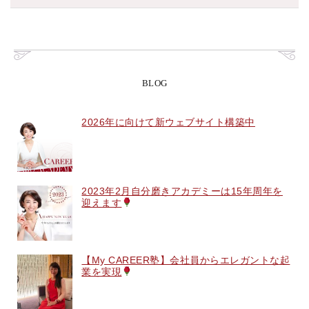
BLOG
2026年に向けて新ウェブサイト構築中
2023年2月自分磨きアカデミーは15年周年を
迎えます
【My CAREER塾】会社員からエレガントな起
業を実現