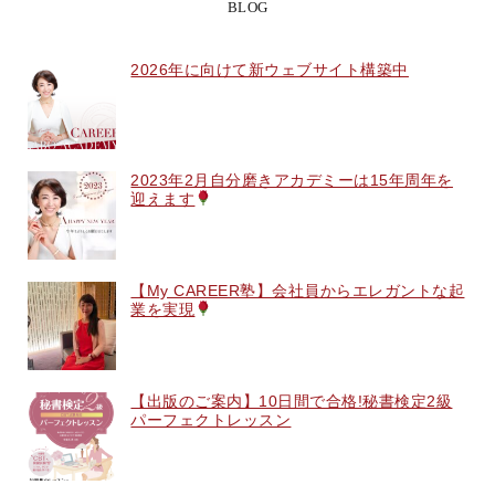
BLOG
2026年に向けて新ウェブサイト構築中
2023年2月自分磨きアカデミーは15年周年を
迎えます
【My CAREER塾】会社員からエレガントな起
業を実現
【出版のご案内】10日間で合格!秘書検定2級
パーフェクトレッスン