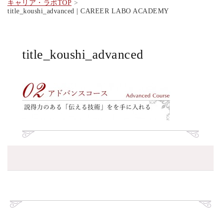
キャリア・ラボTOP
title_koushi_advanced | CAREER LABO ACADEMY
title_koushi_advanced