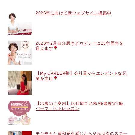
2026年に向けて新ウェブサイト構築中
2023年2月自分磨きアカデミーは15年周年を
迎えます
【My CAREER塾】会社員からエレガントな起
業を実現
【出版のご案内】10日間で合格!秘書検定2級
パーフェクトレッスン
モヤモヤと違和感を感じたらそれは次のステー