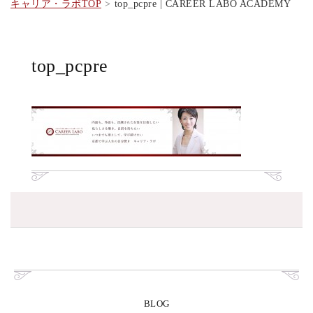
キャリア・ラボTOP
top_pcpre | CAREER LABO ACADEMY
top_pcpre
BLOG