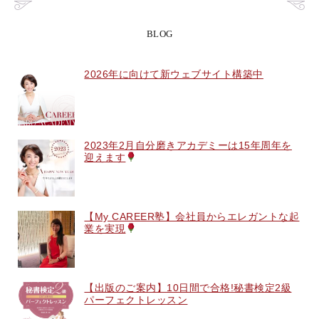
BLOG
2026年に向けて新ウェブサイト構築中
2023年2月自分磨きアカデミーは15年周年を
迎えます
【My CAREER塾】会社員からエレガントな起
業を実現
【出版のご案内】10日間で合格!秘書検定2級
パーフェクトレッスン