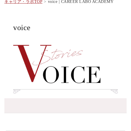
キャリア・ラボTOP
voice | CAREER LABO ACADEMY
voice