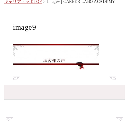
キャリア・ラボTOP
image9 | CAREER LABO ACADEMY
image9