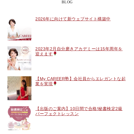
BLOG
2026年に向けて新ウェブサイト構築中
2023年2月自分磨きアカデミーは15年周年を
迎えます
【My CAREER塾】会社員からエレガントな起
業を実現
【出版のご案内】10日間で合格!秘書検定2級
パーフェクトレッスン