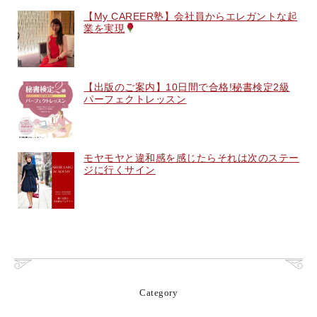
【My CAREER塾】会社員からエレガントな起
業を実現
【出版のご案内】10日間で合格!秘書検定2級
パーフェクトレッスン
モヤモヤと違和感を感じたらそれは次のステー
ジに行くサイン
Category