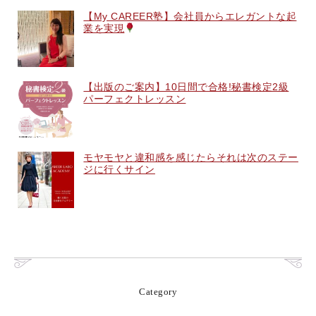
【My CAREER塾】会社員からエレガントな起
業を実現
【出版のご案内】10日間で合格!秘書検定2級
パーフェクトレッスン
モヤモヤと違和感を感じたらそれは次のステー
ジに行くサイン
Category